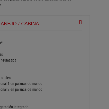
e.
ANEJO / CABINA
o*
es
 neumática
istales
cional 1 en palanca de mando
cional 2 en palanca de mando
geración integrado