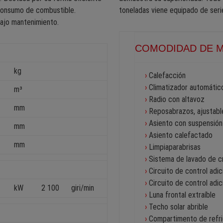
 consumo de combustible.
toneladas viene equipado de seri
bajo mantenimiento.
COMODIDAD DE M
kg
›
Calefacción
›
Climatizador automátic
m³
›
Radio con altavoz
mm
›
Reposabrazos, ajustabl
›
Asiento con suspensión
mm
›
Asiento calefactado
mm
›
Limpiaparabrisas
›
Sistema de lavado de cr
›
Circuito de control adi
›
Circuito de control adi
kW
2 100
giri/min
›
Luna frontal extraíble
›
Techo solar abrible
›
Compartimento de refri