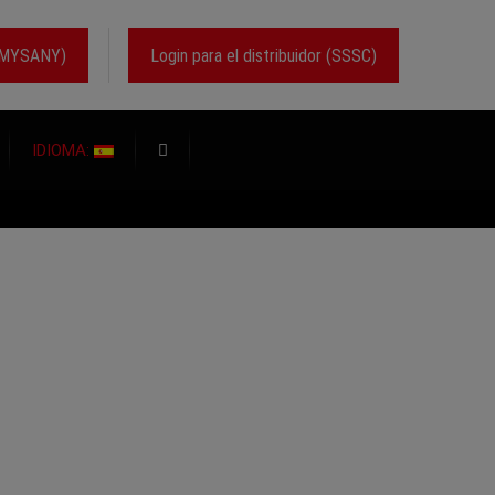
r (MYSANY)
Login para el distribuidor (SSSC)
IDIOMA: