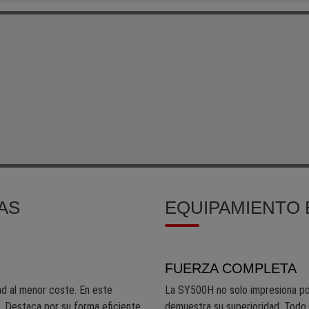
AS
EQUIPAMIENTO
FUERZA COMPLETA
dad al menor coste. En este
La SY500H no solo impresiona po
a. Destaca por su forma eficiente
demuestra su superioridad. Todo