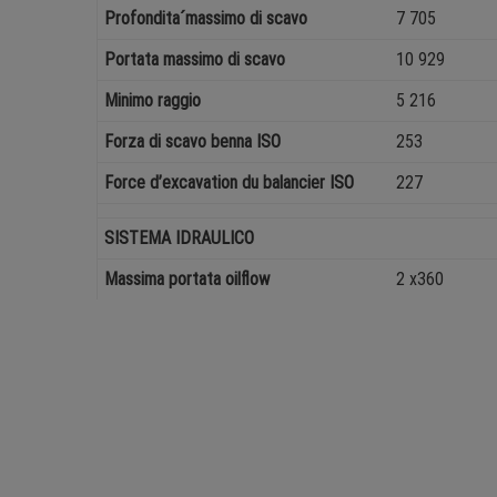
Profondita´massimo di scavo
7 705
Portata massimo di scavo
10 929
Minimo raggio
5 216
Forza di scavo benna ISO
253
Force d’excavation du balancier ISO
227
SISTEMA IDRAULICO
Massima portata oilflow
2 x360