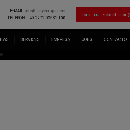
E-MAIL:
info@sanyeurope.com
Login para el distribuido
TELEFON:
+49 2272 90531 100
EWS
SERVICES
EMPRESA
JOBS
CONTACTO
0H