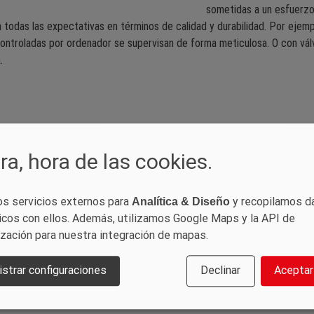
sometidas a un esfuerzo
odas las expectativas en términos de calidad y durabilidad. Por ejempl
ontroladas por ordenador se supervisan de forma meticulosa. O con válv
.
ra, hora de las cookies.
os servicios externos para
y recopilamos d
Analítica & Diseño
icos con ellos. Además, utilizamos Google Maps y la API de
ización para nuestra integración de mapas.
strar configuraciones
Declinar
Aceptar