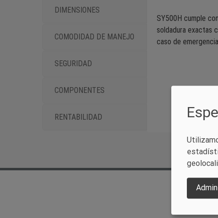
DIMENSIONES
SY500H cumple con t
soldadura exactas c
COMODIDAD DE MANEJO
caso de emergencia
SEGURIDAD
COMPONENTES
Espe
RENTABILIDAD
Utilizam
estadíst
geolocal
Admini