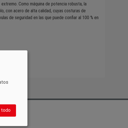
 extremo. Como máquina de potencia robusta, la
o, con acero de alta calidad, cuyas costuras de
ulas de seguridad en las que puede confiar al 100 % en
atos
 todo