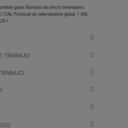
contiene gases fluorados de efecto invernadero:
C-134a, Potencial de calentamiento global: 1 430,
,29 t
E TRABAJO
 TRABAJO
R
LICO