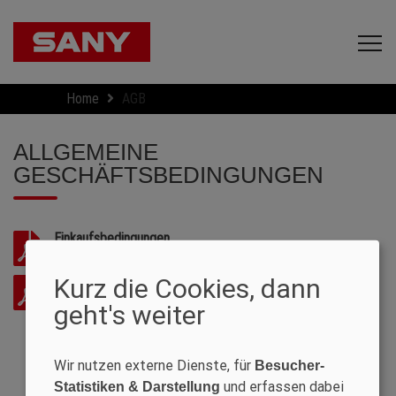
Home
AGB
ALLGEMEINE
GESCHÄFTSBEDINGUNGEN
Einkaufsbedingungen
Download
[PDF 185 KB]
Kurz die Cookies, dann
Verkaufsbedingungen
Download
[PDF 216 KB]
geht's weiter
Wir nutzen externe Dienste, für
Besucher-
und erfassen dabei
Statistiken & Darstellung