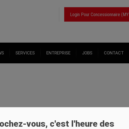
Login Pour Concessionnaire (M
WS
SERVICES
ENTREPRISE
JOBS
CONTACT
ochez-vous, c'est l'heure des