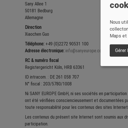
cook
Sany Allee 1
50181 Bedburg
Allemagne
Nous uti
Direction
collecto
Xiaochen Guo
Maps et l
Téléphone:
+49 (0)2272 90531 100
Gérer
Adresse électronique:
info@sanyeurope.com
RC & numéro fiscal
Registergericht Köln, HRB 63361
ID intracom. : DE 261 058 707
N° fiscal : 203/5780/1008
Ni SANY EUROPE GmbH, ni ses sociétés en participation et 
ont été vérifiées consciencieusement et documentées p
toute responsabilité pour les contenus des sites Internet
Les contenus du présent site Internet sont soumis aux d
participation.