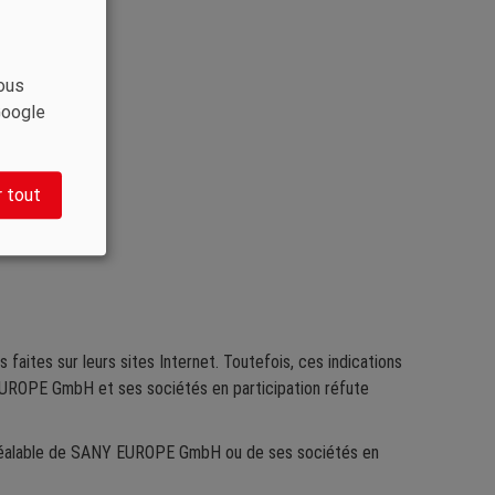
ous
Google
 tout
aites sur leurs sites Internet. Toutefois, ces indications
UROPE GmbH et ses sociétés en participation réfute
d préalable de SANY EUROPE GmbH ou de ses sociétés en