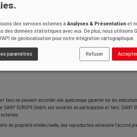
ies.
lisons des services externes à
Analyses & Présentation
et n
ns des données statistiques avec eux. De plus, nous utilisons 
'API de géolocalisation pour notre intégration cartographique.
 les paramètres
Refuser
Accepter
tiers ne peuvent accorder une quelconque garantie sur les indications f
ar SANY EUROPE GmbH, ses sociétés en participation et tiers. SANY E
 externes.
roits de propriété intellectuelle, leur reproduction nécessite l’accor