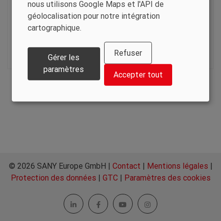
Am Umspannwerk 3
nous utilisons Google Maps et l'API de
66557 Illingen
géolocalisation pour notre intégration
Deutschland
cartographique.
+49 6502 930730
mail@holzhauser.info
Refuser
Gérer les
www.holzhauser.info
paramètres
Accepter tout
© 2026 SANY Europe GmbH |
Contact
|
Mentions légales
|
Protection des données
|
GTC
|
Paramètres des cookies