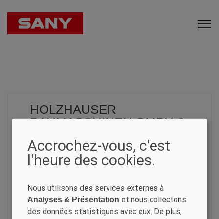
HOLZHAUSER
BAUMASCHINEN GMBH &
CO KG - ZWEIGSTELLE
Accrochez-vous, c'est
ILLINGEN
l'heure des cookies.
CONSTRUCTION MACHINERY
Nous utilisons des services externes à
et nous collectons
Analyses & Présentation
Holzhauser
des données statistiques avec eux. De plus,