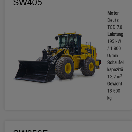
SW405
Motor
Deutz
TCD 7.8
Leistung
195 kW
/ 1 800
U/min
Schaufel
kapazitä
3
t
3,2 m
Gewicht
18 500
kg