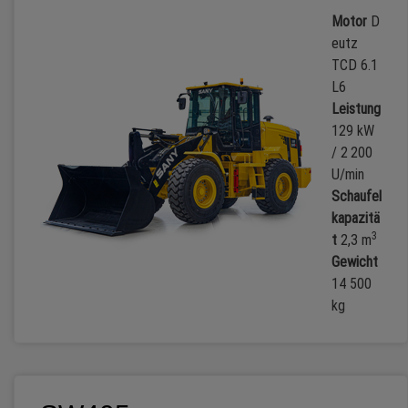
Motor
D
eutz
TCD 6.1
L6
Leistung
129 kW
/ 2 200
U/min
Schaufel
kapazitä
3
t
2,3 m
Gewicht
14 500
kg