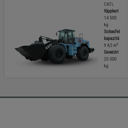
CATL
Kipplast
14 500
kg
Schaufel
kapazitä
3
t
4,5 m
Gewicht
25 000
kg