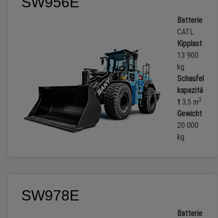
SW956E
Batterie
CATL
Kipplast
13 900
kg
Schaufel
kapazitä
3
t
3,5 m
Gewicht
20 000
kg
SW978E
Batterie