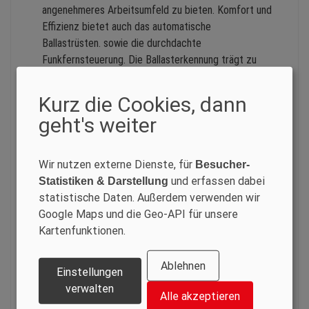
angenehmeres Arbeitsumfeld zu bieten. Komfort und
Effizienz bietet auch das automatische
Ballastrüsten. sowie die durchdachte
Funkfernsteuerung. Die Ballasterkennung trägt zu
mehr Sicherheit im Einsatz bei. Mit einem
Zweimotoren-System wird der Kraftstoffverbrauch
Kurz die Cookies, dann
spürbar gesenkt. Die variable, platzsparende
geht's weiter
Abstützung ermöglicht einen optimalen
Arbeitsbereich selbst unter sehr beengten
Aufstellbedingungen.
Wir nutzen externe Dienste, für
Besucher-
und erfassen dabei
Statistiken & Darstellung
Der leistungsfähige Kran bietet eine Tragfähigkeit
statistische Daten. Außerdem verwenden wir
von 120 Tonnen, eine maximale Auslegerlänge von 66
Google Maps und die Geo-API für unsere
Metern und eine Hubhöhe von 91 Metern.
Kartenfunktionen.
Ablehnen
Einstellungen
Der vielseitige und mobile Gelände-Kran SRE450N
verwalten
Alle akzeptieren