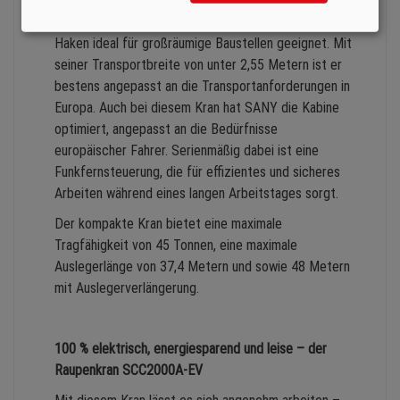
Der Geländekran ist durch seine Wendigkeit,
Schnelligkeit und die Verfahrbarkeit mit Last am
Haken ideal für großräumige Baustellen geeignet. Mit
seiner Transportbreite von unter 2,55 Metern ist er
bestens angepasst an die Transportanforderungen in
Europa. Auch bei diesem Kran hat SANY die Kabine
optimiert, angepasst an die Bedürfnisse
europäischer Fahrer. Serienmäßig dabei ist eine
Funkfernsteuerung, die für effizientes und sicheres
Arbeiten während eines langen Arbeitstages sorgt.
Der kompakte Kran bietet eine maximale
Tragfähigkeit von 45 Tonnen, eine maximale
Auslegerlänge von 37,4 Metern und sowie 48 Metern
mit Auslegerverlängerung.
100 % elektrisch, energiesparend und leise – der
Raupenkran SCC2000A-EV