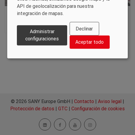
API de geolocalización para nuestra
integración de mapas.
Lo sentimos, el contenido no está
disponible en este idioma.
Declinar
Administrar
configuraciones
Aceptar todo
© 2026 SANY Europe GmbH |
Contacto
|
Aviso legal
|
Protección de datos
|
GTC
|
Configuración de cookies