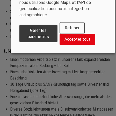
nous utilisons Google Maps et l'API de
deadlines in a fast-paced environment.
géolocalisation pour notre intégration
Strong communication and interpersonal skills, with the ability to
cartographique.
collaborate across departments.
Solid understanding of German tax regulations, particularly VAT
Refuser
(Umsatzsteuer).
Gérer les
Proficiency in English and German.
paramètres
Accepter tout
UNSER ANGEBOT
Einen modernen Arbeitsplatz in unserer stark expandierenden
Europazentrale in Bedburg – bei Köln
Einen unbefristeten Arbeitsvertrag mit leistungsgerechter
Bezahlung
30 Tage Urlaub plus SANY-Gründungstag sowie Silvester und
Heiligabend (je ½ Tag)
Eine umfassende betriebliche Altersvorsorge, die mehr als den
gesetzlichen Standard bietet
Diverse Sozialleistungen wie z.B. subventioniertes Mittagessen
in der Kantine, zusätzliche kostenlose Heißgetränke,