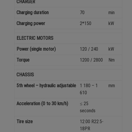
CHARGER
Charging duration
70
min
Charging power
2*150
kW
ELECTRIC MOTORS
Power (single motor)
120 / 240
kW
Torque
1200 / 2800
Nm
CHASSIS
5th wheel – hydraulic adjustable
1 180 – 1
mm
610
Acceleration (0 to 30 km/h)
≤ 25
seconds
Tire size
12.00 R22.5-
18PR