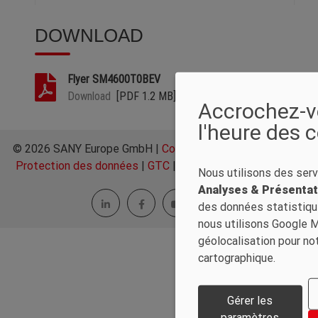
DOWNLOAD
Flyer SM4600T0BEV
Download
[PDF 1.2 MB]
Accrochez-vo
l'heure des 
© 2026 SANY Europe GmbH |
Contact
|
Mentions légales
|
Protection des données
|
GTC
|
Paramètres des cookies
Nous utilisons des serv
Analyses & Présentat
des données statistiqu
nous utilisons Google M
géolocalisation pour no
cartographique.
Gérer les
paramètres