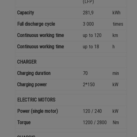
(LFP)
Capacity
281,9
kWh
Full discharge cycle
3 000
times
Continuous working time
up to 120
km
Continuous working time
up to 18
h
CHARGER
Charging duration
70
min
Charging power
2*150
kW
ELECTRIC MOTORS
Power (single motor)
120 / 240
kW
Torque
1200 / 2800
Nm