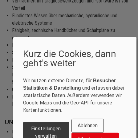
Vertrautheit mit Diagnosewerkzeugen und -software ist von
Vorteil
Fundiertes Wissen über mechanische, hydraulische und
elektrische Systeme
Fähigkeit, technische Handbücher und Schaltpläne zu
interpretieren
Hervorragende Problemlösungs- und Analysefähigkeiten
Kurz die Cookies, dann
Starke Kommunikations- und Kundenservicefähigkeiten
Fähigkeit, sowohl selbstständig als auch im Team zu arbeiten
geht's weiter
Sprache: Kenntnisse in Englisch und Deutsch sind erforderlich;
Kenntnisse in Chinesisch oder einer anderen europäischen
Wir nutzen externe Dienste, für
Besucher-
Sprache sind von Vorteil
und erfassen dabei
Statistiken & Darstellung
Gültiger Führerschein
statistische Daten. Außerdem verwenden wir
Bereitschaft zu regionalen und internationalen Reisen nach
Google Maps und die Geo-API für unsere
Bedarf
Kartenfunktionen.
UNSER ANGEBOT
Ablehnen
Einstellungen
Einen modernen Arbeitsplatz in unserer stark expandierenden
verwalten