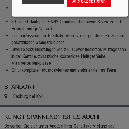
Europazentrale in Bedburg – bei Köln
Alle akzeptieren
Einen unbefristeten Arbeitsvertrag mit leistungsgerechter
Bezahlung
30 Tage Urlaub plus SANY-Gründungstag sowie Silvester und
Heiligabend (je ½ Tag)
Eine umfassende betriebliche Altersvorsorge, die mehr als den
gesetzlichen Standard bietet
Diverse Sozialleistungen wie z.B. subventioniertes Mittagessen
in der Kantine, zusätzliche kostenlose Heißgetränke,
Mitarbeiterparkplätze
Ein unkompliziertes, motiviertes und zielorientiertes Team
STANDORT
Bedburg bei Köln
KLINGT SPANNEND? IST ES AUCH!
Bewerben Sie sich unter Angabe Ihrer Gehaltsvorstellung und