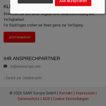
Alle akzeptieren
KLINGT SPANNEND? IST ES AUCH!
Bewerben Sie sich unter Angabe Ihrer Gehaltsvorstellung und
Verfügbarkeit.
Für Rückfragen stehen wir Ihnen gerne zur Verfügung.
Jetzt bewerben!
IHR ANSPRECHPARTNER
hr@sanyeurope.com
‹
Zurück zur Jobübersicht
© 2026 SANY Europe GmbH |
Kontakt
|
Impressum
|
Datenschutz
|
AGB
|
Cookie-Einstellungen