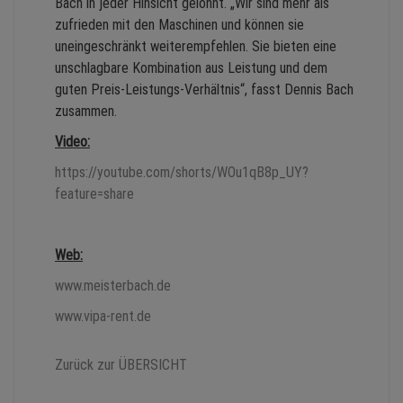
Bach in jeder Hinsicht gelohnt. „Wir sind mehr als
zufrieden mit den Maschinen und können sie
uneingeschränkt weiterempfehlen. Sie bieten eine
unschlagbare Kombination aus Leistung und dem
guten Preis-Leistungs-Verhältnis“, fasst Dennis Bach
zusammen.
Video:
https://youtube.com/shorts/WOu1qB8p_UY?
feature=share
Web:
www.meisterbach.de
www.vipa-rent.de
Zurück zur ÜBERSICHT