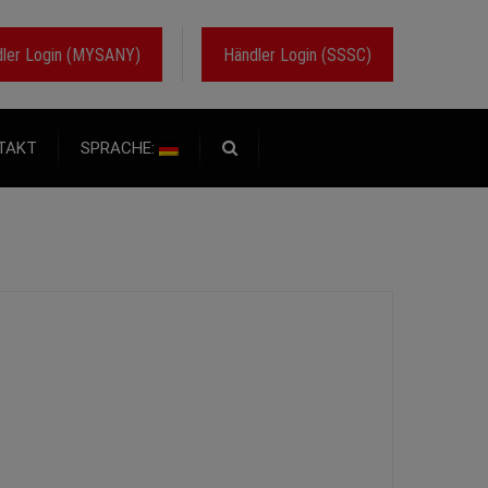
ler Login (MYSANY)
Händler Login (SSSC)
TAKT
SPRACHE: