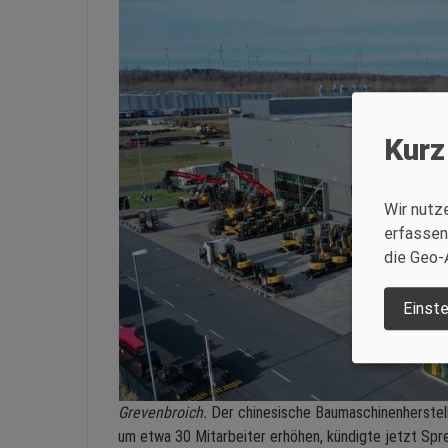
Kurz
Wir nutz
erfassen
die Geo-
Einste
Grevenbroich.
Der chinesische Baumaschinenherstell
um etwa 30 Mitarbeiter erhöhen, kündigte jetzt Spr