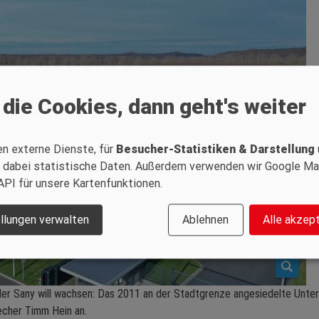
 die Cookies, dann geht's weiter
en externe Dienste, für
Besucher-Statistiken & Darstellung
 dabei statistische Daten. Außerdem verwenden wir Google M
API für unsere Kartenfunktionen.
llungen verwalten
Ablehnen
Alle akzep
er Sany will wachsen: Das 2011 an der Stadtgrenze angesiedelte Unte
echer Timm Hein an.