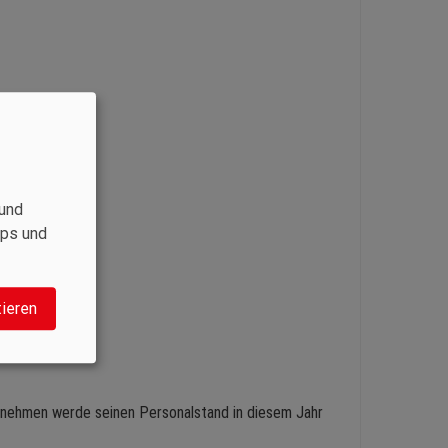
und
aps und
tieren
rnehmen werde seinen Personalstand in diesem Jahr