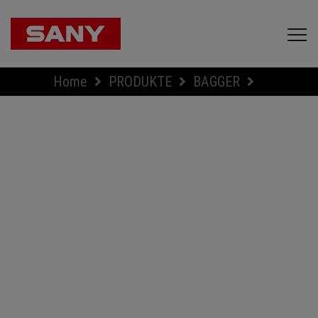
Home
PRODUKTE
BAGGER
SY18C