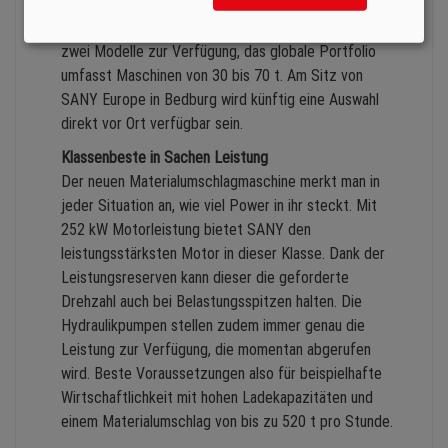
Ebenso können Pylone in verschiedenen Höhen
gewählt werden. Aktuell stehen in Europa mit 40/48 t
zwei Modelle zur Verfügung, das globale Portfolio
umfasst Maschinen von 30 bis 70 t. Am Sitz von
SANY Europe in Bedburg wird künftig eine Auswahl
direkt vor Ort verfügbar sein.
Klassenbeste in Sachen Leistung
Der neuen Materialumschlagmaschine merkt man in
jeder Situation an, wie viel Power in ihr steckt. Mit
252 kW Motorleistung bietet SANY den
leistungsstärksten Motor in dieser Klasse. Dank der
Leistungsreserven kann dieser die geforderte
Drehzahl auch bei Belastungsspitzen halten. Die
Hydraulikpumpen stellen zudem immer genau die
Leistung zur Verfügung, die momentan abgerufen
wird. Beste Voraussetzungen also für beispielhafte
Wirtschaftlichkeit mit hohen Ladekapazitäten und
einem Materialumschlag von bis zu 520 t pro Stunde.