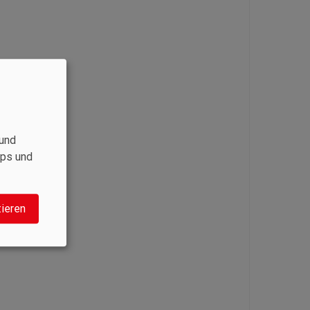
und
aps und
tieren