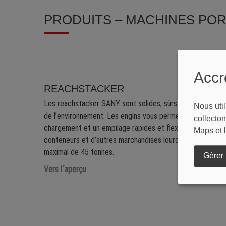
PRODUITS – MACHINES PO
Accr
REACHSTACKER
Les reachstacker SANY sont solides, sûrs et respectueu
Nous uti
de l’environnement. Les engins vous permettent un
collecto
chargement et un empilage rapides et flexibles de
Maps et l
conteneurs et d’autres marchandises lourdes d’un poids
maximal de 45 tonnes.
Gérer 
Vers l´aperçu