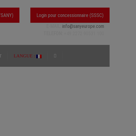
MYSANY)
Login pour concessionnaire (SSSC)
E-MAIL:
info@sanyeurope.com
TELEFON:
+49 2272 90531 100
T
LANGUE :