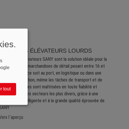
kies.
CHARIOTS ÉLÉVATEURS LOURDS
Les chariots élévateurs SANY sont la solution idéale pour la
s
manutention de marchandises de détail pesant entre 16 et
oogle
32 tonnes. Que ce soit au port, en logistique ou dans une
usine de production, même les tâches de transport et de
levage exigeantes sont maîtrisées en toute fiabilité et
r tout
précision dans les secteurs les plus divers, grâce à une
technologie intelligente et à la grande qualité éprouvée de
SANY.
Vers l´aperçu