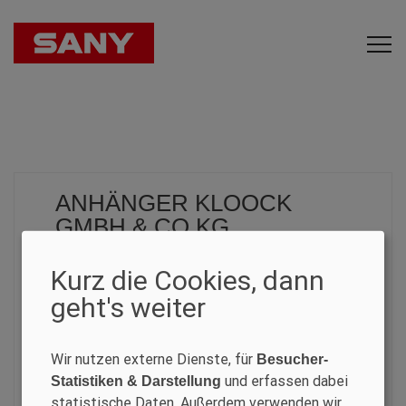
ANHÄNGER KLOOCK
GMBH & CO KG
Kurz die Cookies, dann
CONSTRUCTION MACHINERY
geht's weiter
Moritz Kloock
Wir nutzen externe Dienste, für
Am Mürel 25
Besucher-
und erfassen dabei
53945 Blankenheim
Statistiken & Darstellung
statistische Daten. Außerdem verwenden wir
Deutschland