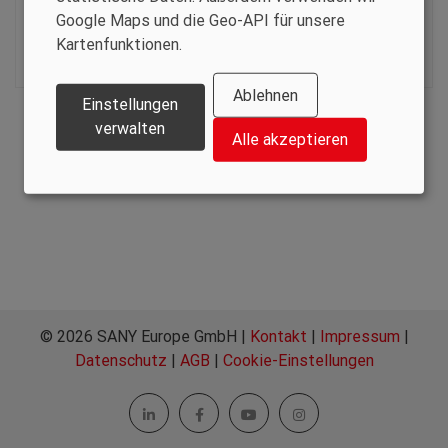
Google Maps und die Geo-API für unsere
+49 2449 91 96 544
Kartenfunktionen.
Baumaschinen@kloock-handel.de
www.anhaenger-kloock.de
Ablehnen
Einstellungen
verwalten
Alle akzeptieren
© 2026 SANY Europe GmbH |
Kontakt
|
Impressum
|
Datenschutz
|
AGB
|
Cookie-Einstellungen