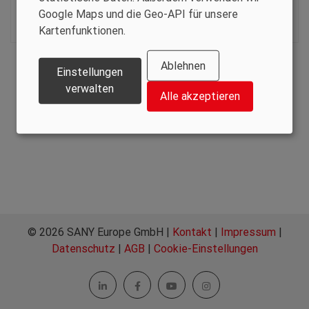
Google Maps und die Geo-API für unsere
info@nordfarm.se
Kartenfunktionen.
www.nordfarm.se
Ablehnen
Einstellungen
verwalten
Alle akzeptieren
© 2026 SANY Europe GmbH |
Kontakt
|
Impressum
|
Datenschutz
|
AGB
|
Cookie-Einstellungen