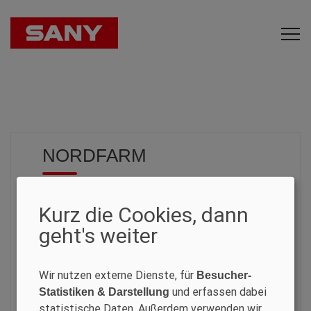
NORDFARM
CONSTRUCTION MACHINERY
Kurz die Cookies, dann
geht's weiter
XYZ
Surgatan 12,
602 28 Norrköping
Wir nutzen externe Dienste, für
Besucher-
Sweden
und erfassen dabei
Statistiken & Darstellung
statistische Daten. Außerdem verwenden wir
+46 (0)11 – 19 70 40