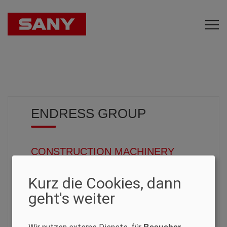
ENDRESS GROUP
CONSTRUCTION MACHINERY
Leonard Filip
Kurz die Cookies, dann
Strada Medreșului 17
geht's weiter
Bocșa 325300
Rumänien