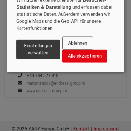
Wir nutzen externe Dienste, für
Besucher-
+40 744 577 418
und erfassen dabei
Statistiken & Darstellung
lf@endress-group.ro
statistische Daten. Außerdem verwenden wir
www.endress-group.ro
Google Maps und die Geo-API für unsere
Kartenfunktionen.
PORT MACHINERY
Marian Stocia
Ablehnen
Einstellungen
Autostrada Bucuresti
verwalten
Alle akzeptieren
Pitesti Km. 16 nr. 108
Romania
+40 744 577 418
marian.stoica@endress-group.ro
www.endress-group.ro
© 2026 SANY Europe GmbH |
Kontakt
|
Impressum
|