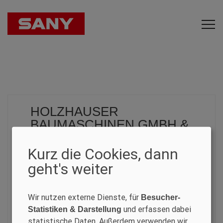
HOLZHAUSER
BAUMASCHINEN GMBH &
CO KG - ZWEIGSTELLE
TRIER
Kurz die Cookies, dann
geht's weiter
CONSTRUCTION MACHINERY
Wir nutzen externe Dienste, für
Besucher-
Holzhauser
und erfassen dabei
Statistiken & Darstellung
statistische Daten. Außerdem verwenden wir