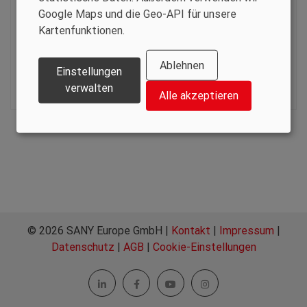
Auf Bowert 5
Google Maps und die Geo-API für unsere
54340 Bekond
Kartenfunktionen.
Deutschland
+49 6502 930730
Ablehnen
Einstellungen
mail@holzhauser.info
verwalten
Alle akzeptieren
www.holzhauser.info
© 2026 SANY Europe GmbH |
Kontakt
|
Impressum
|
Datenschutz
|
AGB
|
Cookie-Einstellungen