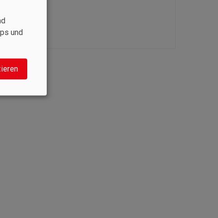
nd
aps und
tieren