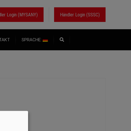
ler Login (MYSANY)
Händler Login (SSSC)
TAKT
SPRACHE: