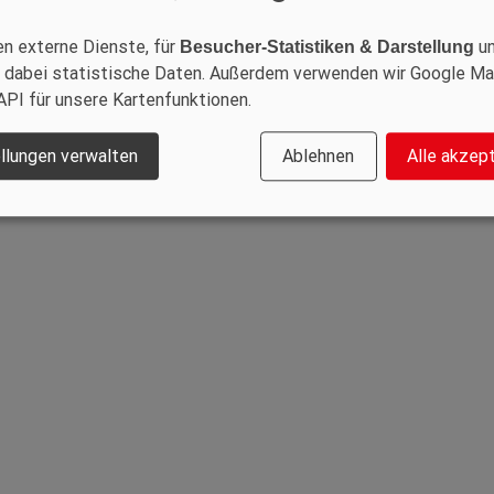
49 (0) 4409 971 70
en externe Dienste, für
u
Besucher-Statistiken & Darstellung
fo@klarmann-lindern.de
 dabei statistische Daten. Außerdem verwenden wir Google M
ww.guenther-klarmann.de
API für unsere Kartenfunktionen.
llungen verwalten
Ablehnen
Alle akzep