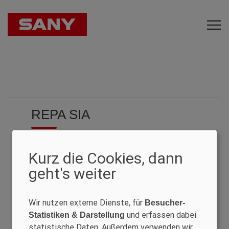
REPA SIA
PORT MACHINERY
Kurz die Cookies, dann
geht's weiter
Igors Ivanovs
Maskavas iela 326
LV-1063 Rīga
Wir nutzen externe Dienste, für
Besucher-
Lettland
und erfassen dabei
Statistiken & Darstellung
statistische Daten. Außerdem verwenden wir