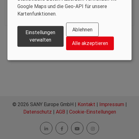
+ (371) 67187956
Google Maps und die Geo-API für unsere
igor@repa.lv
Kartenfunktionen.
www.repa.lv
Ablehnen
Einstellungen
verwalten
Alle akzeptieren
© 2026 SANY Europe GmbH |
Kontakt
|
Impressum
|
Datenschutz
|
AGB
|
Cookie-Einstellungen