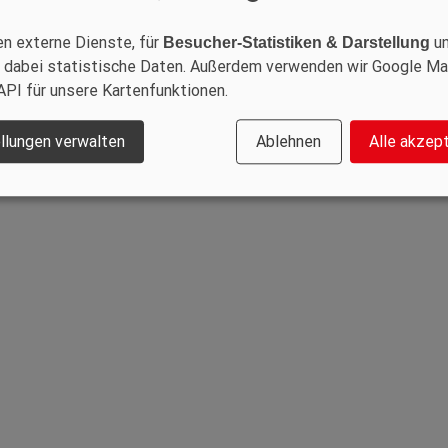
352 33 34 35
en externe Dienste, für
u
Besucher-Statistiken & Darstellung
urent.metz@tes.lu
 dabei statistische Daten. Außerdem verwenden wir Google M
w.tes.lu
API für unsere Kartenfunktionen.
llungen verwalten
Ablehnen
Alle akzep