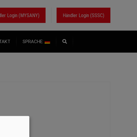
ler Login (MYSANY)
Händler Login (SSSC)
TAKT
SPRACHE: