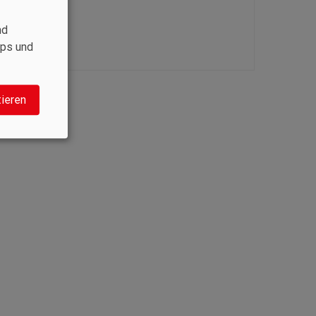
nd
aps und
tieren