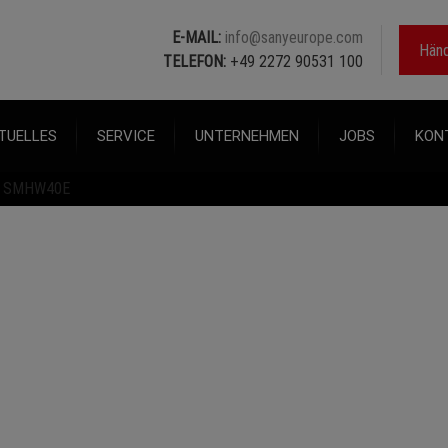
E-MAIL:
info@sanyeurope.com
Händ
TELEFON:
+49 2272 90531 100
TUELLES
SERVICE
UNTERNEHMEN
JOBS
KON
SMHW40E