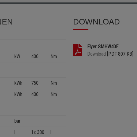
NEN
DOWNLOAD
Flyer SMHW40E
Download
[PDF 807 KB]
kW
400
Nm
kWh
750
Nm
kWh
400
Nm
bar
l
1x 380
l