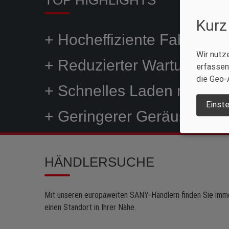
Kurz
+ Hocheffiziente Fahrmodi
Wir nutz
+ Reduzierter Wartungsbe
erfassen
die Geo-
+ Schnelles Laden mit 2x 
Einste
+ Geringerer Geräuschpeg
HÄNDLERSUCHE
Mit unseren europaweiten SANY-Händlern finden Sie imm
einen Standort in Ihrer Nähe.