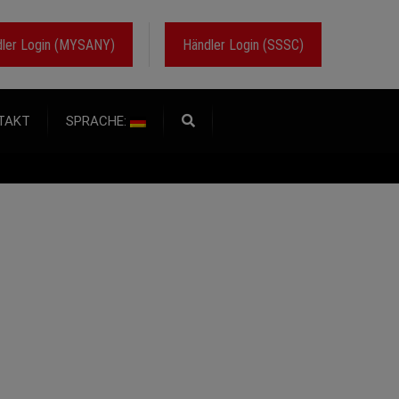
ler Login (MYSANY)
Händler Login (SSSC)
TAKT
SPRACHE: