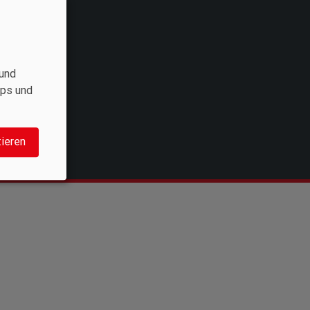
und
aps und
tieren