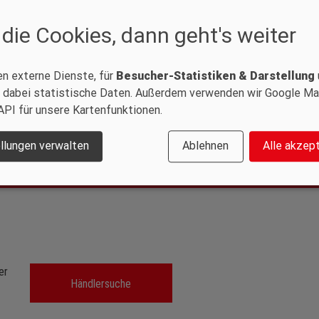
 die Cookies, dann geht's weiter
en externe Dienste, für
Besucher-Statistiken & Darstellung
darf
 dabei statistische Daten. Außerdem verwenden wir Google M
API für unsere Kartenfunktionen.
CCS2 Pistolen
llungen verwalten
Ablehnen
Alle akzep
el
er
Händlersuche