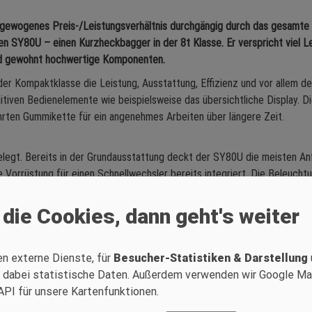
gewogenes Preis-/Leistungsverhältnis durchgängig durch das gesamte P
n SY80U – einen Kurzheckbagger in der 8t Klasse. Er verspricht viel Le
nd gewohnt hochwertige Komponenten.
der Kompaktklasse die Leistung, Ausstattung, Effizienz und vor allem de
uitiven Bedienelemente wie beispielsweise das übersichtliche Display. D
rten Gummikette für ein angenehmes Arbeiten über längere Zeit.
gelegt. Bereits in der Grundausstattung deckt der SY80U die meisten 
e Vorrüstung für einen Schnellwechsler bereits integriert. Die Beleuch
ehören auch die Klimaautomatik sowie ein USB-Radio. So ist eine optio
 die Cookies, dann geht's weiter
ponenten
eit von Kernkomponenten namhafter Hersteller gebaut. Bei dem Kompak
en externe Dienste, für
Besucher-Statistiken & Darstellung
 Ansprüche europäischer Kunden erfüllt – und noch wichtiger: allen gel
 dabei statistische Daten. Außerdem verwenden wir Google M
 Markenherstellern.
API für unsere Kartenfunktionen.