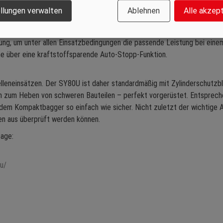
prechen sich beim SY80U nicht. Neben einem guten Preis-/Leistungsver
llungen verwalten
Ablehnen
Alle akzep
Lüfter bietet in Kombination mit dem Diesel Partikelfilter (DPF) und 
ng, um unter allen Einsatzbedingungen die passende Leistung bei eine
ne über eine kraftstoffsparende Auto-Stopp-Funktion.
telleneinsätzen. Der SY80U ist daher standardmäßig mit Zylinderschutzb
auch zum Heben von schweren Bauteilen – perfekt vorgerüstet. Entspre
em Kompaktbagger so einfach wie sicher. Nicht zuletzt der wichtige As
n aus überprüft werden können.
page:
u/