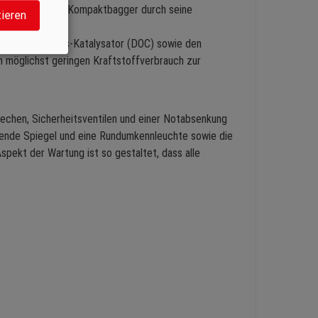
hältnis wird der Kompaktbagger durch seine
tieren
Diesel-Oxidations-Katalysator (DOC) sowie den
m möglichst geringen Kraftstoffverbrauch zur
lechen, Sicherheitsventilen und einer Notabsenkung
chende Spiegel und eine Rundumkennleuchte sowie die
pekt der Wartung ist so gestaltet, dass alle