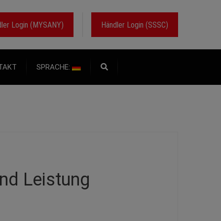
ler Login (MYSANY)
Händler Login (SSSC)
TAKT
SPRACHE:
nd Leistung