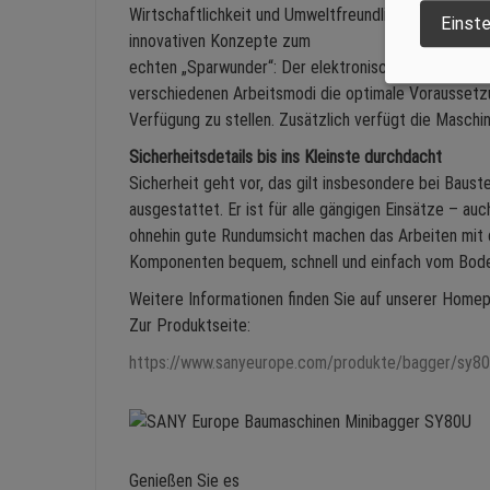
Wirtschaftlichkeit und Umweltfreundlichkeit widers
Einste
innovativen Konzepte zum
echten „Sparwunder“: Der elektronisch angesteuerte 
verschiedenen Arbeitsmodi die optimale Voraussetzu
Verfügung zu stellen. Zusätzlich verfügt die Maschi
Sicherheitsdetails bis ins Kleinste durchdacht
Sicherheit geht vor, das gilt insbesondere bei Baus
ausgestattet. Er ist für alle gängigen Einsätze – 
ohnehin gute Rundumsicht machen das Arbeiten mit d
Komponenten bequem, schnell und einfach vom Bode
Weitere Informationen finden Sie auf unserer Home
Zur Produktseite:
https://www.sanyeurope.com/produkte/bagger/sy80
Genießen Sie es