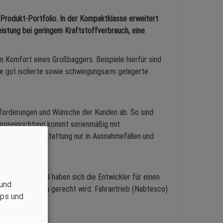
rodukt-Portfolio. In der Kompaktklasse erweitert
istung bei geringem Kraftstoffverbrauch, eine
n Komfort eines Großbaggers. Beispiele hierfür sind
ie gut isolierte sowie schwingungsarm gelagerte
Anforderungen und Wünsche der Kunden ab. So sind
tungseinrichtung kommt serienmäßig mit
nale Zusatzausstattung nur in Ausnahmefällen und
tbagger SY80U haben sich die Entwickler für einen
und
tenden Auflagen gerecht wird. Fahrantrieb (Nabtesco)
aps und