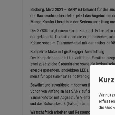
Bedburg, März 2021 – SANY ist bekannt für das aus
der Baumaschinenhersteller jetzt das Angebot um de
Menge Komfort bereits in der Serienausstattung u
Der SY80U folgt einem klaren Konzept: Er bietet in 
der gefederte Textilsitz und die ergonomischen, int
Kabine sorgt im Zusammenspiel mit der sauber gefüh
Kompakte Maße mit großzügiger Ausstattung
Der Kompaktbagger ist für vielfältige Einsätze aus
zwei zusätzliche Steuerkreise sowie die hydraulisch
energiesparenden, langlebigen LEDs. Zum Standard g
meist für Spezialeinsätze notwendig.
Kurz
Bewährt und zuverlässig – hochwertige Markenkom
Schon von Anfang an hat SANY auf die Zuverlässigk
Wir nutz
Yanmar-Motor mit Abgasstufe V entschieden, der die
erfassen
und das Schwenkwerk (Eaton) stammen ebenfalls von
die Geo-
Wirtschaftlich arbeiten und Ressourcen schonen