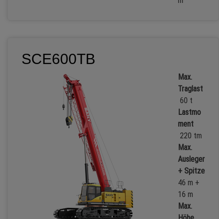
m
SCE600TB
Max.
Traglast
60 t
Lastmo
ment
220 tm
Max.
Ausleger
+ Spitze
46 m +
16 m
Max.
Höhe