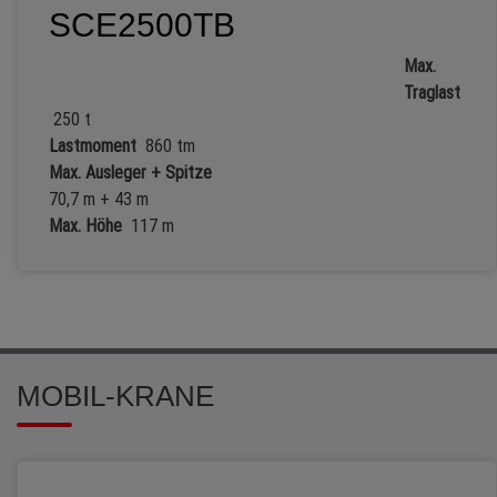
SCE2500TB
Max.
Traglast
250 t
Lastmoment
860 tm
Max. Ausleger + Spitze
70,7 m + 43 m
Max. Höhe
117 m
MOBIL-KRANE