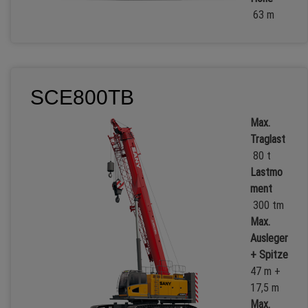
63 m
SCE800TB
Max.
Traglast
80 t
Lastmo
ment
300 tm
Max.
Ausleger
+ Spitze
47 m +
17,5 m
Max.