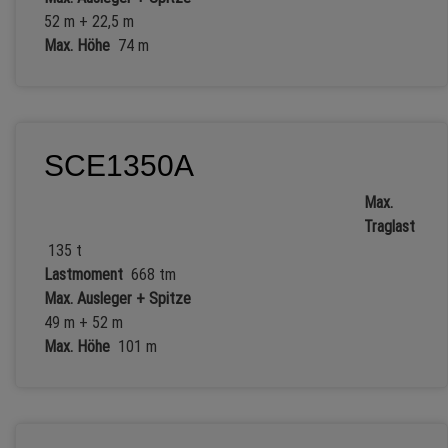
52 m + 22,5 m
Max. Höhe
74 m
SCE1350A
Max.
Traglast
135 t
Lastmoment
668 tm
Max. Ausleger + Spitze
49 m + 52 m
Max. Höhe
101 m