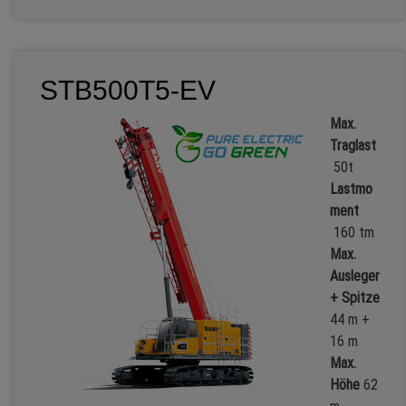
STB500T5-EV
Max.
Traglast
50t
Lastmo
ment
160 tm
Max.
Ausleger
+ Spitze
44 m +
16 m
Max.
Höhe
62