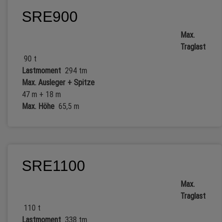
SRE900
Max.
Traglast
90 t
Lastmoment
294 tm
Max. Ausleger + Spitze
47 m + 18 m
Max. Höhe
65,5 m
SRE1100
Max.
Traglast
110 t
Lastmoment
338 tm