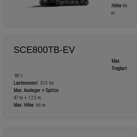
Höhe
66
m
SCE800TB-EV
Max.
Traglast
80 t
Lastmoment
313 tm
Max. Ausleger + Spitze
47 m + 17,5 m
Max. Höhe
66 m