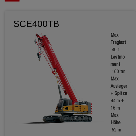
SCE400TB
Max.
Traglast
40 t
Lastmo
ment
160 tm
Max.
Ausleger
+ Spitze
44 m +
16 m
Max.
Höhe
62 m