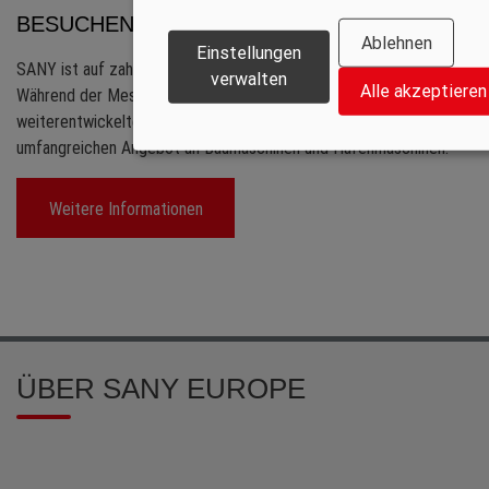
BESUCHEN SIE UNS AUF DEN FACHMESSEN
Ablehnen
Einstellungen
SANY ist auf zahlreichen Fachmessen europaweit vertreten.
verwalten
Alle akzeptieren
Während der Messe präsentiert SANY viele neue und
weiterentwickelte Produkte und Technologien aus dem
umfangreichen Angebot an Baumaschinen und Hafenmaschinen.
Weitere Informationen
ÜBER SANY EUROPE